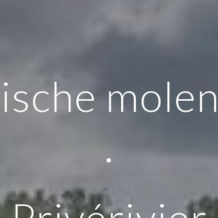
rische mole
·
Privérivier