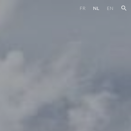
FR
NL
EN
ion